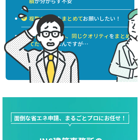
績
が分からず不安
複数の業務
を
まとめて
お願いしたい！
誰が対応しても、同じクオリティ
を
まとめ
てだ
と安心なんですが…
面倒な省エネ申請、まるごとプロにお任せ！