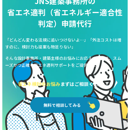
JNS建築事務所の
省エネ適判（省エネルギー適合性
判定）申請代行
「どんどん変わる法規に追いつけないよ…」
「外注コストは増
すのに、検討力も提案も物足りない」
そんな設計事務所・建築主様のお悩みにお応えするため、
スム
ーズかつ正確な省エネ適判サポートをご提供します
省エネ検討のお悩み
まずはご相談ください！
無料で相談してみる