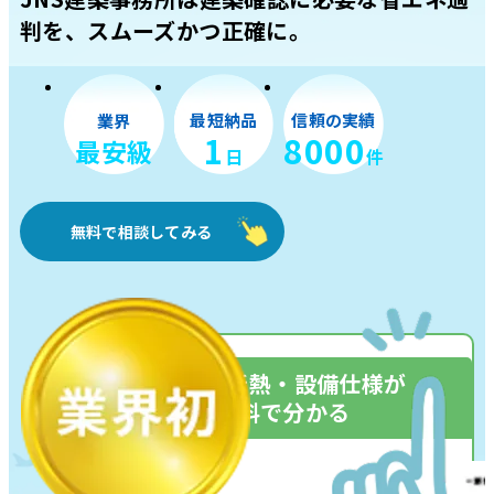
判を、
スムーズかつ正確に。
最短納品
信頼の実績
業界
1
8000
最安級
日
件
無料で相談してみる
事前に断熱・設備仕様が
無料で分かる