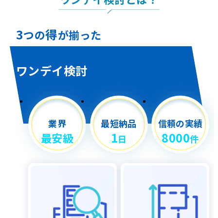
3
得
つの
が揃った
ワンデイ検討
業界
最短納品
信頼の実績
1
8000
最安級
日
件